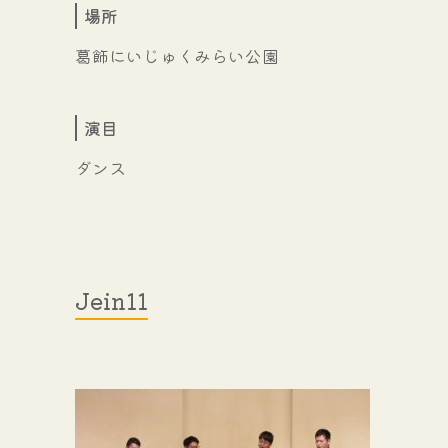
場所
葛飾にいじゅくみらい公園
演目
ダンス
Jein11