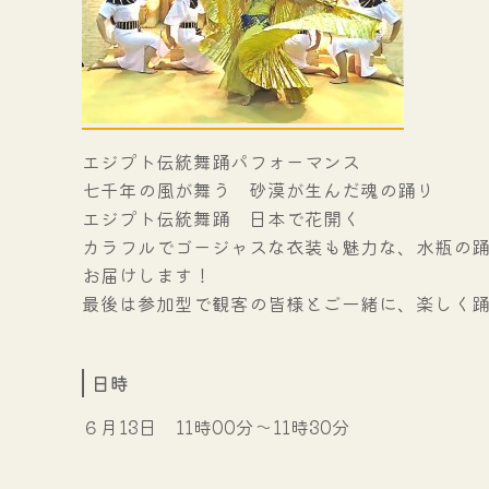
エジプト伝統舞踊パフォーマンス
七千年の風が舞う 砂漠が生んだ魂の踊り
エジプト伝統舞踊 日本で花開く
カラフルでゴージャスな衣装も魅力な、水瓶の
お届けします！
最後は参加型で観客の皆様とご一緒に、楽しく踊
日時
６月13日 11時00分～11時30分