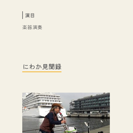
演目
楽器演奏
にわか見聞録