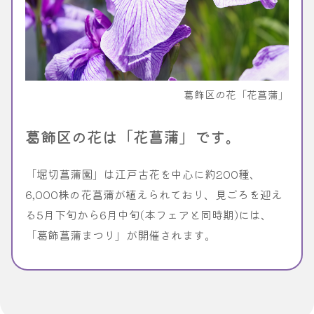
葛飾区の花「花菖蒲」
葛飾区の花は「花菖蒲」です。
「堀切菖蒲園」は江戸古花を中心に約200種、
6,000株の花菖蒲が植えられており、見ごろを迎え
る5月下旬から6月中旬(本フェアと同時期)には、
「葛飾菖蒲まつり」が開催されます。