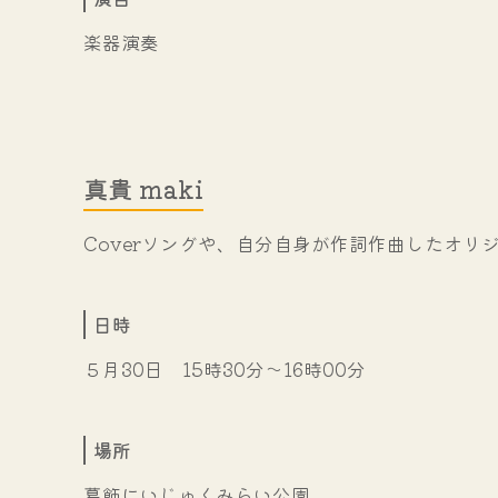
楽器演奏
真貴 maki
Coverソングや、自分自身が作詞作曲したオ
日時
５月30日 15時30分～16時00分
場所
葛飾にいじゅくみらい公園