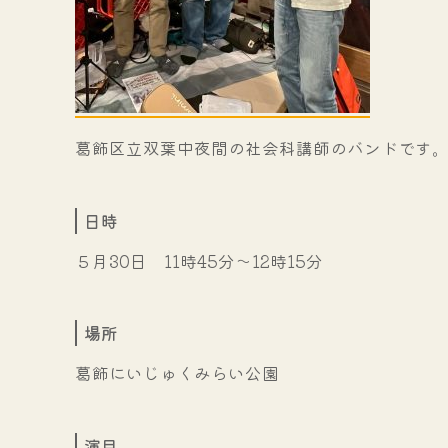
葛飾区立双葉中夜間の社会科講師のバンドです
日時
５月30日 11時45分～12時15分
場所
葛飾にいじゅくみらい公園
演目