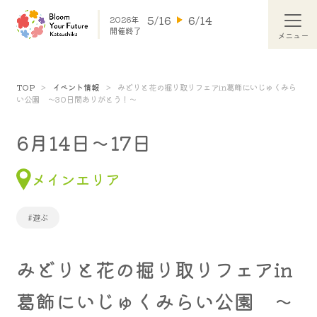
5/16
6/14
2026年
開催終了
TOP
イベント情報
みどりと花の掘り取りフェアin葛飾にいじゅくみら
い公園 ～30日間ありがとう！～
6月14日～17日
メインエリア
#遊ぶ
みどりと花の掘り取りフェアin
葛飾にいじゅくみらい公園 ～