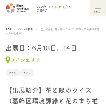
5/16
6/14
2026年
開催終了
TOP
イベント情報
【出展紹介】花と緑のクイズ（葛飾区環境課緑と花
のまち推進係）
出展日：6月13日、14日
メインエリア
#学ぶ
#見る
【出展紹介】花と緑のクイズ
（葛飾区環境課緑と花のまち推